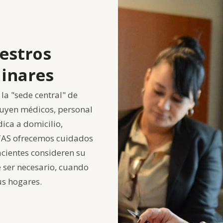
estros
linares
la "sede central" de
luyen médicos, personal
ica a domicilio,
ITAS ofrecemos cuidados
cientes consideren su
e ser necesario, cuando
us hogares.