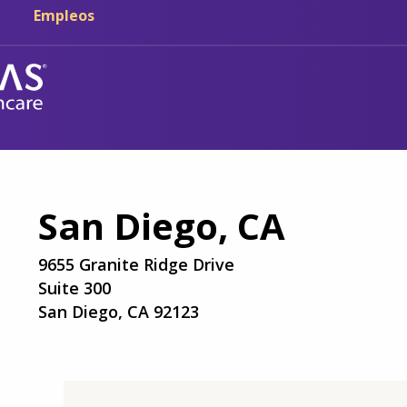
Ir al contenido principal
Ir a navegación
Empleos
San Diego, CA
9655 Granite Ridge Drive
Suite 300
San Diego, CA 92123