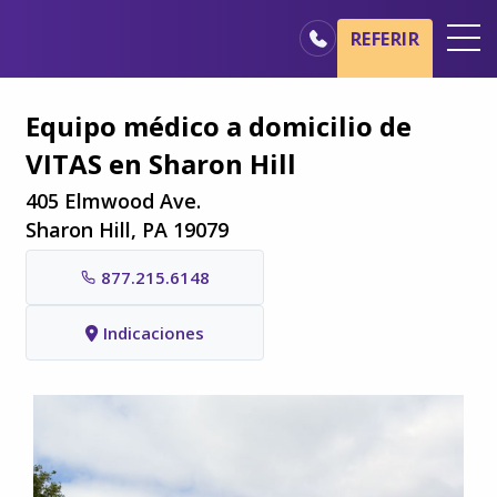
Ir al contenido principal
Ir a navegación
REFERIR
Oficinas
Equipo médico a domicilio de
Básicos del cuidado de hospicio
VITAS en Sharon Hill
Nuestros servicios
405 Elmwood Ave.
Profesionales médicos
Sharon Hill, PA 19079
Familiares y cuidadores
877.215.6148
Indicaciones