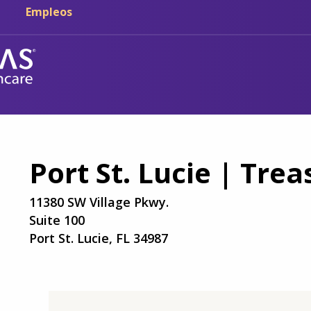
Ir al contenido principal
Ir a navegación
Empleos
Port St. Lucie | Trea
11380 SW Village Pkwy.
Suite 100
Port St. Lucie, FL 34987