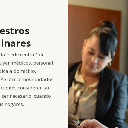
estros
linares
la "sede central" de
luyen médicos, personal
ica a domicilio,
ITAS ofrecemos cuidados
cientes consideren su
e ser necesario, cuando
us hogares.