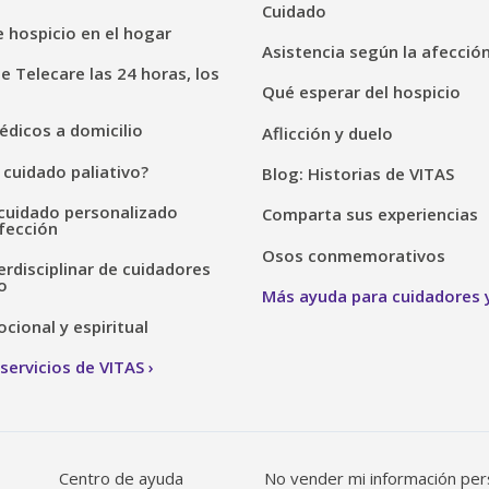
Cuidado
 hospicio en el hogar
Asistencia según la afecció
de Telecare las 24 horas, los
Qué esperar del hospicio
dicos a domicilio
Aflicción y duelo
 cuidado paliativo?
Blog: Historias de VITAS
cuidado personalizado
Comparta sus experiencias
fección
Osos conmemorativos
erdisciplinar de cuidadores
o
Más ayuda para cuidadores y
ional y espiritual
servicios de VITAS
Centro de ayuda
No vender mi información per