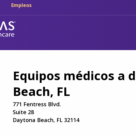
Ir al contenido principal
Ir a navegación
Empleos
Equipos médicos a d
Beach, FL
771 Fentress Blvd.
Suite 28
Daytona Beach, FL 32114