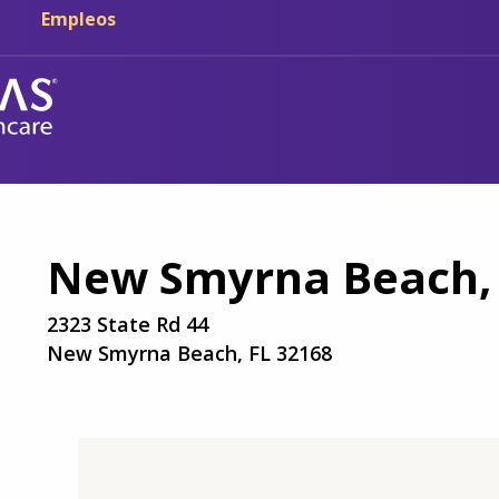
Ir al contenido principal
Ir a navegación
Empleos
New Smyrna Beach,
2323 State Rd 44
New Smyrna Beach, FL 32168