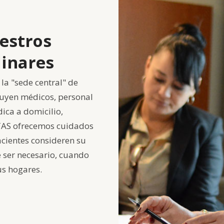
estros
linares
la "sede central" de
luyen médicos, personal
ica a domicilio,
ITAS ofrecemos cuidados
cientes consideren su
e ser necesario, cuando
us hogares.