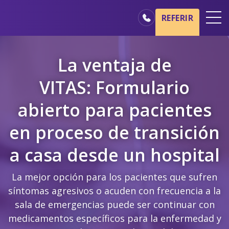
Ir al contenido principal
Ir a navegación
REFERIR
Oficinas
La ventaja de
Básicos del cuidado de hospicio
VITAS: Formulario
Nuestros servicios
abierto para pacientes
Profesionales médicos
Familiares y cuidadores
en proceso de transición
a casa desde un hospital
La mejor opción para los pacientes que sufren
síntomas agresivos o acuden con frecuencia a la
sala de emergencias puede ser continuar con
medicamentos específicos para la enfermedad y