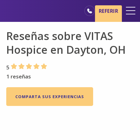
Ir al contenido principal
Ir a navegación
REFERIR
Oficinas
Reseñas sobre VITAS
Básicos del cuidado de hospicio
Hospice en Dayton, OH
Nuestros servicios
Profesionales médicos
5
Familiares y cuidadores
1 reseñas
COMPARTA SUS EXPERIENCIAS