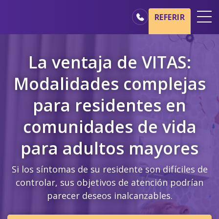
Ir al contenido principal
Ir a navegación
REFERIR
Oficinas
La ventaja de VITAS:
Básicos del cuidado de hospicio
Modalidades complejas
Nuestros servicios
para residentes en
Profesionales médicos
Familiares y cuidadores
comunidades de vida
para adultos mayores
Si los síntomas de su residente son difíciles de
controlar, sus objetivos de atención podrían
parecer deseos inalcanzables.