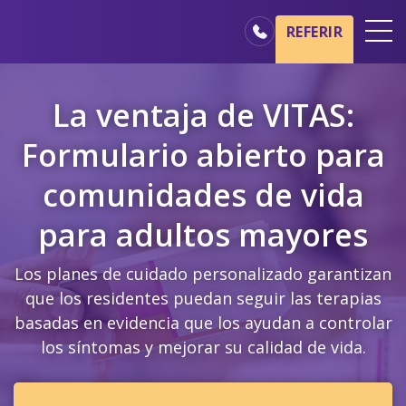
Ir al contenido principal
Ir a navegación
REFERIR
Oficinas
La ventaja de VITAS:
Básicos del cuidado de hospicio
Formulario abierto para
Nuestros servicios
comunidades de vida
Profesionales médicos
Familiares y cuidadores
para adultos mayores
Los planes de cuidado personalizado garantizan
que los residentes puedan seguir las terapias
basadas en evidencia que los ayudan a controlar
los síntomas y mejorar su calidad de vida.