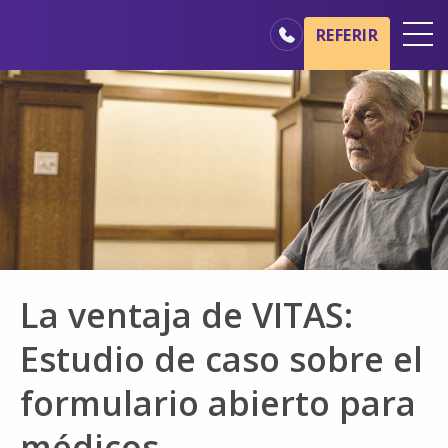
Ir al contenido principal
Ir a navegación
REFERIR
Oficinas
Básicos del cuidado de hospicio
Nuestros servicios
Profesionales médicos
Familiares y cuidadores
La ventaja de VITAS:
Estudio de caso sobre el
formulario abierto para
médicos