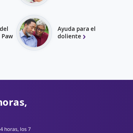
del
Ayuda para el
 Paw
doliente
horas,
4 horas, los 7