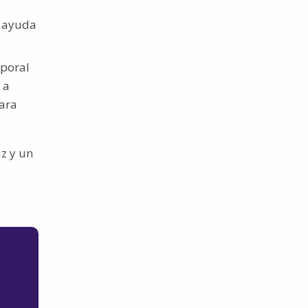
a ayuda
mporal
 a
para
z y un