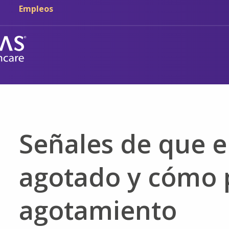
Ir al contenido principal
Ir a navegación
Empleos
Señales de que e
agotado y cómo 
agotamiento