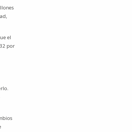
llones
ad,
ue el
(32 por
rlo.
e
ambios
e