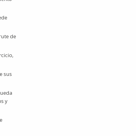
ede
rute de
cicio,
e sus
 pueda
os y
de