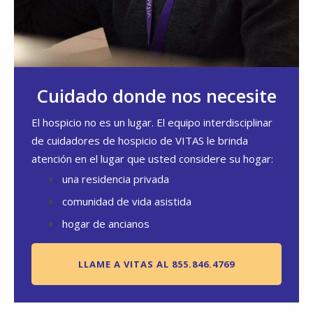
Cuidado donde nos necesite
El hospicio no es un lugar. El equipo interdisciplinar
de cuidadores de hospicio de VITAS le brinda
atención en el lugar que usted considere su hogar:
una residencia privada
comunidad de vida asistida
hogar de ancianos
LLAME A VITAS AL 855.846.4769