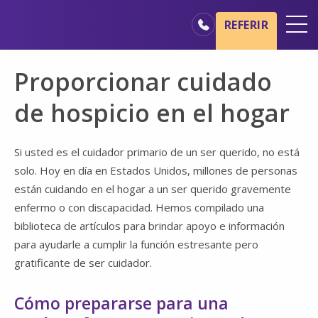
Ir al contenido principal
Ir a navegación
REFERIR
Oficinas
Proporcionar cuidado
Básicos del cuidado de hospicio
de hospicio en el hogar
Nuestros servicios
Profesionales médicos
Si usted es el cuidador primario de un ser querido, no está
solo. Hoy en día en Estados Unidos, millones de personas
Familiares y cuidadores
están cuidando en el hogar a un ser querido gravemente
enfermo o con discapacidad. Hemos compilado una
biblioteca de artículos para brindar apoyo e información
para ayudarle a cumplir la función estresante pero
gratificante de ser cuidador.
Cómo prepararse para una