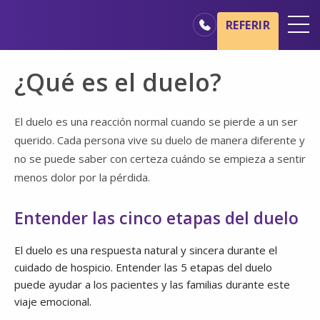
Ir al contenido principal
Ir a navegación
REFERIR
Oficinas
¿Qué es el duelo?
Básicos del cuidado de hospicio
Nuestros servicios
El duelo es una reacción normal cuando se pierde a un ser
querido. Cada persona vive su duelo de manera diferente y
Profesionales médicos
no se puede saber con certeza cuándo se empieza a sentir
Familiares y cuidadores
menos dolor por la pérdida.
Entender las cinco etapas del duelo
El duelo es una respuesta natural y sincera durante el
cuidado de hospicio. Entender las 5 etapas del duelo
puede ayudar a los pacientes y las familias durante este
viaje emocional.