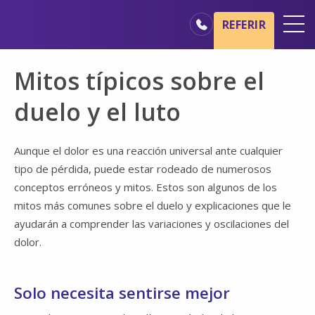
Ir al contenido principal
Ir a navegación
REFERIR
Oficinas
Mitos típicos sobre el
Básicos del cuidado de hospicio
duelo y el luto
Nuestros servicios
Profesionales médicos
Aunque el dolor es una reacción universal ante cualquier
tipo de pérdida, puede estar rodeado de numerosos
Familiares y cuidadores
conceptos erróneos y mitos. Estos son algunos de los
mitos más comunes sobre el duelo y explicaciones que le
ayudarán a comprender las variaciones y oscilaciones del
dolor.
Solo necesita sentirse mejor