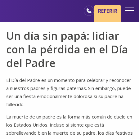
Ir al contenido principal
Ir a navegación
REFERIR
Oficinas
Un día sin papá: lidiar
Básicos del cuidado de hospicio
con la pérdida en el Día
Nuestros servicios
del Padre
Profesionales médicos
Familiares y cuidadores
El Día del Padre es un momento para celebrar y reconocer
a nuestros padres y figuras paternas. Sin embargo, puede
ser una fiesta emocionalmente dolorosa si su padre ha
fallecido.
La muerte de un padre es la forma más común de duelo en
los Estados Unidos. Incluso si siente que está
sobrellevando bien la muerte de su padre, los días festivos