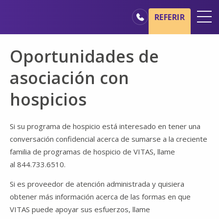
Ir al contenido principal
Ir a navegación
REFERIR
Oficinas
Oportunidades de
Básicos del cuidado de hospicio
asociación con
Nuestros servicios
hospicios
Profesionales médicos
Familiares y cuidadores
Si su programa de hospicio está interesado en tener una
conversación confidencial acerca de sumarse a la creciente
familia de programas de hospicio de VITAS, llame
al 844.733.6510.
Si es proveedor de atención administrada y quisiera
obtener más información acerca de las formas en que
VITAS puede apoyar sus esfuerzos, llame