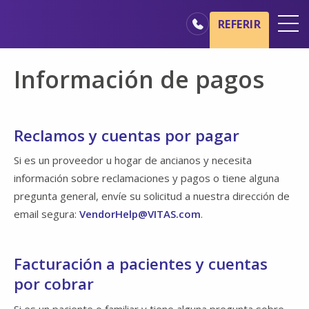
Ir al contenido principal
Ir a navegación
REFERIR
Oficinas
Información de pagos
Básicos del cuidado de hospicio
Nuestros servicios
Reclamos y cuentas por pagar
Profesionales médicos
Si es un proveedor u hogar de ancianos y necesita
Familiares y cuidadores
información sobre reclamaciones y pagos o tiene alguna
pregunta general, envíe su solicitud a nuestra dirección de
email segura:
VendorHelp@VITAS.com
.
Facturación a pacientes y cuentas
por cobrar
Si es un paciente o familiar y tiene alguna pregunta sobre