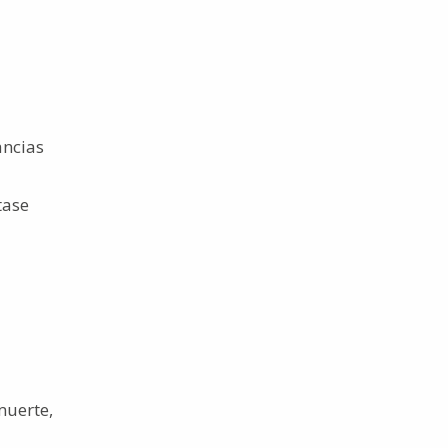
ancias
tase
muerte,