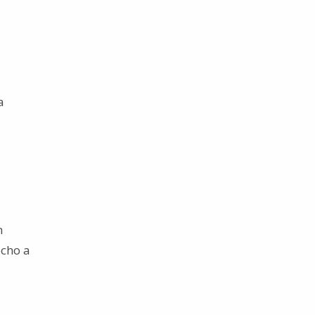
a
n
echo a