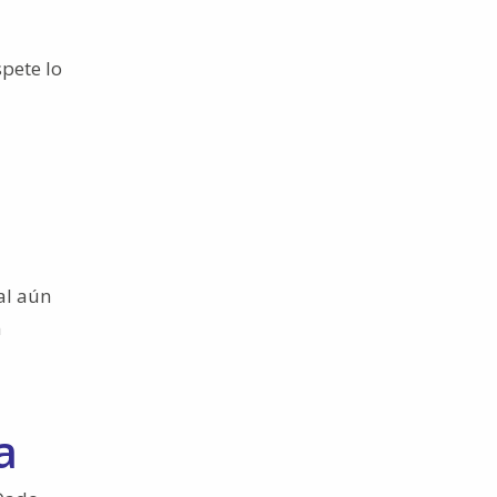
spete lo
al aún
n
a