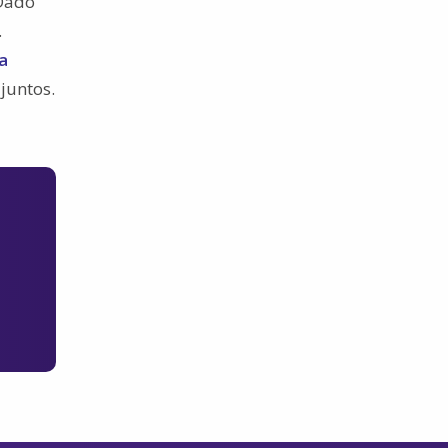
 Dado
.
a
juntos.