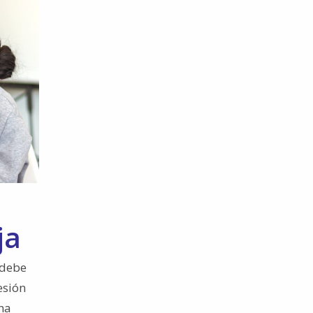
ja
 debe
esión
na