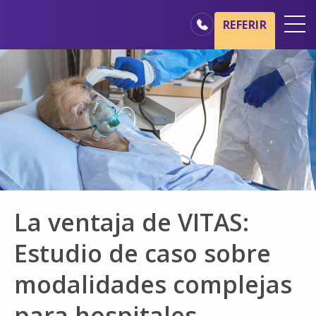
Ir al contenido principal
Ir a navegación
REFERIR
Oficinas
Básicos del cuidado de hospicio
Nuestros servicios
Profesionales médicos
Familiares y cuidadores
La ventaja de VITAS:
Estudio de caso sobre
modalidades complejas
para hospitales