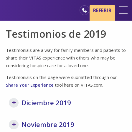
Ir al contenido principal
Ir a navegación
REFERIR
Oficinas
Testimonios de 2019
Básicos del cuidado de hospicio
Nuestros servicios
Testimonials are a way for family members and patients to
share their VITAS experience with others who may be
Profesionales médicos
considering hospice care for a loved one.
Familiares y cuidadores
Testimonials on this page were submitted through our
Share Your Experience
tool here on VITAS.com.
Diciembre 2019
Noviembre 2019