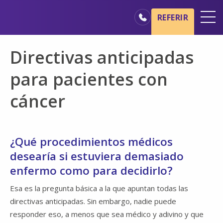
Ir al contenido principal
Ir a navegación
REFERIR
Oficinas
Directivas anticipadas
Básicos del cuidado de hospicio
para pacientes con
Nuestros servicios
cáncer
Profesionales médicos
Familiares y cuidadores
¿Qué procedimientos médicos
desearía si estuviera demasiado
enfermo como para decidirlo?
Esa es la pregunta básica a la que apuntan todas las
directivas anticipadas. Sin embargo, nadie puede
responder eso, a menos que sea médico y adivino y que